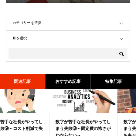
OPEN
OPEN
関連記事
おすすめ記事
特集記事
数字が苦手な社長がやってし
数字が苦手な社長がやってし
数字が苦手な社長がやってし
数字が苦手な社長がやってし
数字が苦手な社長がやってし
数字が苦手な社長がやってし
まう失敗⑧～固定費の怖さが
まう失敗①～安売りしすぎ～
まう失敗③～設備投資の判断
まう失敗⑦～設備投資を手持
まう失敗③～設備投資の判断
まう失敗⑥～粗利益率を意識
わからない～
ミス～
ちキャッシュで”ポン”～
ミス～
しすぎる～
2022.05.16