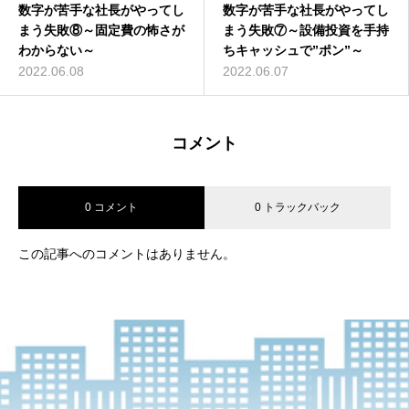
数字が苦手な社長がやってし
数字が苦手な社長がやってし
数字が苦手な社長がやってし
数字が苦手な社長がやってし
数字が苦手な社長がやってし
数字が苦手な社長がやってし
まう失敗⑧～固定費の怖さが
まう失敗⑥～粗利益率を意識
まう失敗⑦～設備投資を手持
まう失敗⑦～設備投資を手持
まう失敗①～安売りしすぎ～
まう失敗⑥～粗利益率を意識
わからない～
しすぎる～
ちキャッシュで”ポン”～
ちキャッシュで”ポン”～
しすぎる～
2022.05.16
2022.06.08
2022.06.04
2022.06.07
2022.06.07
2022.06.04
コメント
0 コメント
0 トラックバック
この記事へのコメントはありません。