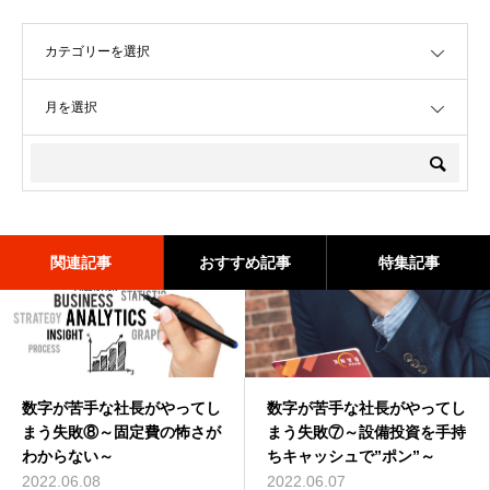
OPEN
OPEN
関連記事
おすすめ記事
特集記事
数字が苦手な社長がやってし
数字が苦手な社長がやってし
数字が苦手な社長がやってし
数字が苦手な社長がやってし
数字が苦手な社長がやってし
数字が苦手な社長がやってし
まう失敗⑧～固定費の怖さが
まう失敗④～値上げができな
まう失敗⑥～粗利益率を意識
まう失敗⑦～設備投資を手持
まう失敗⑥～粗利益率を意識
まう失敗①～安売りしすぎ～
わからない～
い～
しすぎる～
ちキャッシュで”ポン”～
しすぎる～
2022.05.16
2022.06.08
2022.06.02
2022.06.04
2022.06.07
2022.06.04