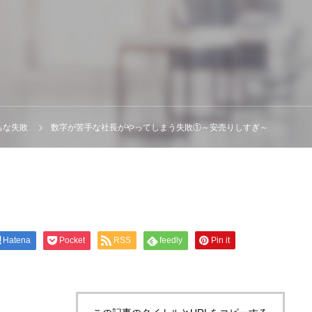
ちな失敗
数字が苦手な社長がやってしまう失敗①～安売りしすぎ～
Hatena
Pocket
RSS
feedly
Pin it