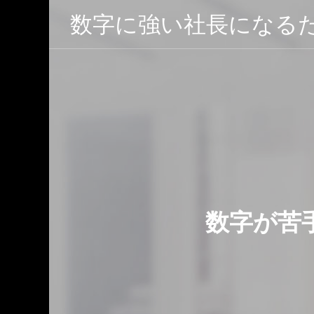
数字に強い社長になるた
になるた
数字が苦