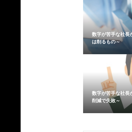
数字が苦手な社長
は削るもの～
数字が苦手な社長
削減で失敗～