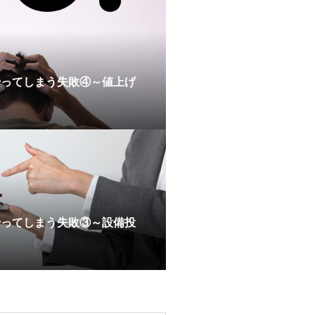
やってしまう失敗④～値上げ
やってしまう失敗③～設備投